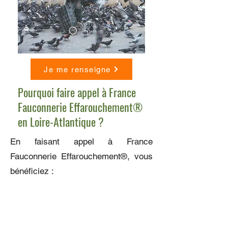
Je me renseigne
Pourquoi faire appel à France
Fauconnerie Effarouchement®
en Loire-Atlantique ?
En faisant appel à France
Fauconnerie Effarouchement®, vous
bénéficiez :
d’une expertise reconnue en
piégeage et dépigeonnage des
pigeons