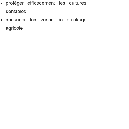
protéger efficacement les cultures
sensibles
sécuriser les zones de stockage
agricole
limiter durablement la pression
aviaire sur les exploitations
Les interventions sont planifiées en
fonction des cycles agricoles et des
périodes à risque.